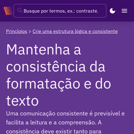
search
dark_mode
menu
Use a voz ativa
Princípios
>
Crie uma estrutura lógica e consistente
Mantenha a
Use a ordem direta das frases
Use pronomes pessoais
consistência da
Seja breve
formatação e do
Use alto contraste entre texto e fundo
texto
Separe o texto em seções
Uma comunicação consistente é previsível e
Escreva frases afirmativas
facilita a leitura e a compreensão. A
consistência deve existir tanto para
Imprima usando formatos e materiais convencionais