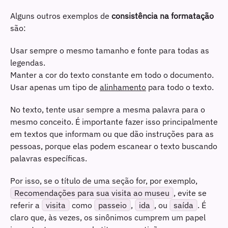
Use sumários e numeração de páginas
Alguns outros exemplos de
consistência na formatação
são:
Use títulos precisos e informativos
Usar sempre o mesmo tamanho e fonte para todas as
Escreva entre 60 e 80 caracteres por linha
legendas.
Manter a cor do texto constante em todo o documento.
Use palavras conhecidas
Usar apenas um tipo de
alinhamento
para todo o texto.
Evite a ambiguidade
No texto, tente usar sempre a mesma palavra para o
mesmo conceito. É importante fazer isso principalmente
em textos que informam ou que dão instruções para as
Não reaproveite textos escritos em outros momentos
pessoas, porque elas podem escanear o texto buscando
palavras específicas.
Use recursos visuais
Por isso, se o título de uma seção for, por exemplo,
Evite expressões e figuras de linguagem
Recomendações para sua visita ao museu
, evite se
referir a
visita
como
passeio
,
ida
, ou
saída
. É
Descreva imagens, vídeos e interações
claro que, às vezes, os sinônimos cumprem um papel