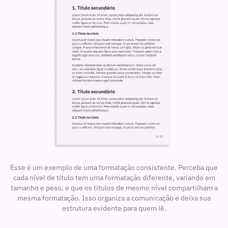
Pontue o texto com vírgula e ponto final
Revise o documento
Separe os parágrafos com espaços em branco
Teste a acessibilidade e a simplicidade da comunicação
Use estilos de texto
Use exemplos
Use listas
Esse é um exemplo de uma formatação consistente. Perceba que
cada nível de título tem uma formatação diferente, variando em
Use margens de 2,5 cm
tamanho e peso, e que os títulos de mesmo nível compartilham a
mesma formatação. Isso organiza a comunicação e deixa sua
estrutura evidente para quem lê.
Use negrito para ressaltar as ideias mais importantes