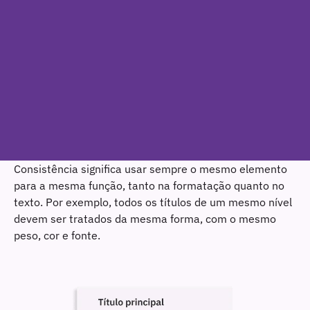
Evite elementos decorativos
Explicite condições e deveres
Explique para onde os links levam
Insira um resumo
Organize o texto em uma coluna
Consistência significa usar sempre o mesmo elemento
para a mesma função, tanto na formatação quanto no
Mantenha a consistência da formatação e do texto
texto. Por exemplo, todos os títulos de um mesmo nível
devem ser tratados da mesma forma, com o mesmo
Não dependa das cores para transmitir informações
peso, cor e fonte.
Pense na estrutura do seu texto antes de escrevê-lo
Redobre os cuidados quando usar ferramentas de inteligência